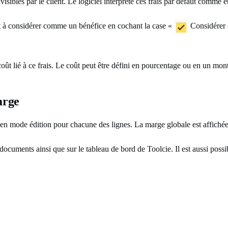
visibles par le client. Le logiciel interprète ces frais par défaut comme 
est à considérer comme un bénéfice en cochant la case «
Considérer c
oût lié à ce frais. Le coût peut être défini en pourcentage ou en un mont
arge
s en mode édition pour chacune des lignes. La marge globale est affich
ocuments ainsi que sur le tableau de bord de Toolcie. Il est aussi possib