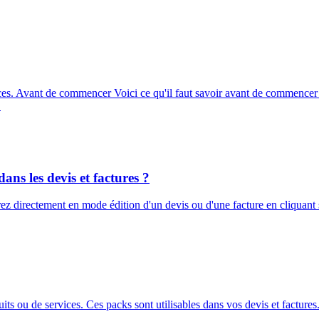
ces. Avant de commencer Voici ce qu'il faut savoir avant de commencer c
…
ns les devis et factures ?
 directement en mode édition d'un devis ou d'une facture en cliquant su
ts ou de services. Ces packs sont utilisables dans vos devis et factures