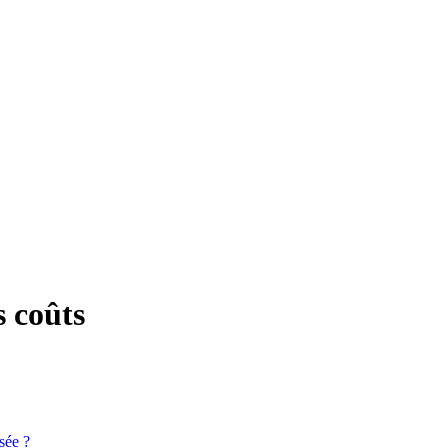
s coûts
sée ?