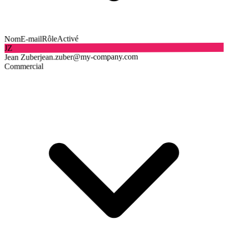
Activé
Rôle
E-mail
Nom
JZ
jean.zuber@my-company.com
Jean Zuber
Commercial