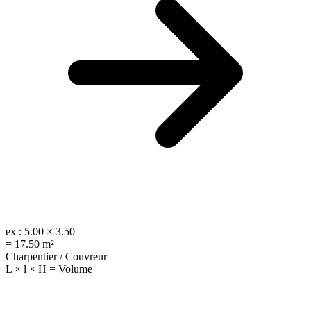
ex :
5.00 × 3.50
=
17.50 m²
Charpentier / Couvreur
L × l × H = Volume