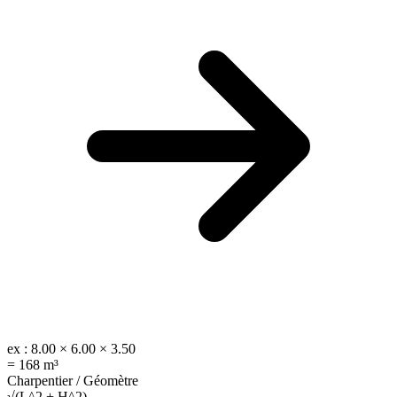
ex :
8.00 × 6.00 × 3.50
=
168 m³
Charpentier / Géomètre
√(L^2 + H^2)