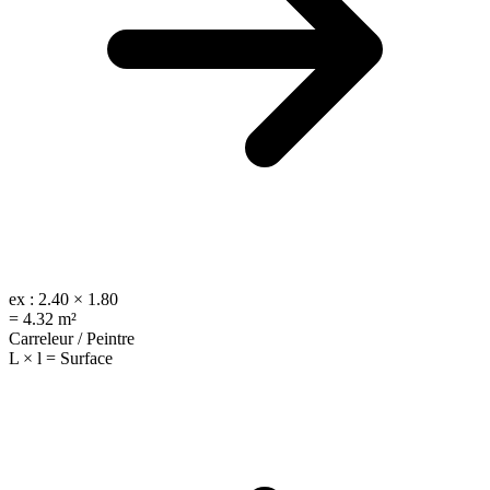
ex :
2.40 × 1.80
=
4.32 m²
Carreleur / Peintre
L × l = Surface