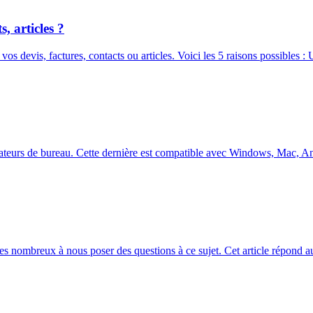
, articles ?
os devis, factures, contacts ou articles. Voici les 5 raisons possibles :
dinateurs de bureau. Cette dernière est compatible avec Windows, Mac, 
 nombreux à nous poser des questions à ce sujet. Cet article répond aux 